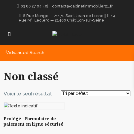
03 80 27 04 40
|
contact@cabinetimmobilier21.fr
6 Rue Monge — 21170 Saint Jean de Losne
||
14
al
Rue M
Leclerc — 21400 Châtillon-sur-Seine
Advanced Search
Non classé
Voici le seul résultat
Protégé : Formulaire de
paiement en ligne sécurisé