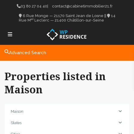
03 80 27 04 40
|
contact@cabinetimmobilier21.fr
6 Rue Monge — 21170 Saint Jean de Losne
||
14
al
Rue M
Leclerc — 21400 Châtillon-sur-Seine
Advanced Search
Properties listed in
Maison
Maison
States