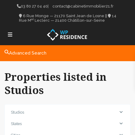
03 80 27 04 40
|
contact@cabinetimmobilier21.fr
6 Rue Monge — 21170 Saint Jean de Losne
||
14
al
Rue M
Leclerc — 21400 Châtillon-sur-Seine
Advanced Search
Properties listed in
Studios
Studios
States