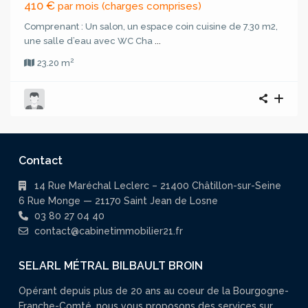
410 €
par mois (charges comprises)
Comprenant : Un salon, un espace coin cuisine de 7.30 m2,
une salle d’eau avec WC Cha
...
2
23.20 m
Contact
14 Rue Maréchal Leclerc – 21400 Châtillon-sur-Seine
6 Rue Monge — 21170 Saint Jean de Losne
03 80 27 04 40
contact@cabinetimmobilier21.fr
SELARL MÉTRAL BILBAULT BROIN
Opérant depuis plus de 20 ans au coeur de la Bourgogne-
Franche-Comté, nous vous proposons des services sur