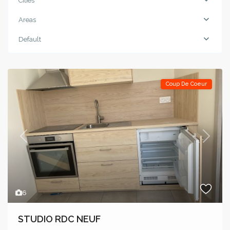
Cities
Areas
Default
Coup De Coeur
Previous
Next
6
STUDIO RDC NEUF