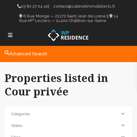
03 80 27 04 40
|
contact@cabinetimmobilier21.fr
6 Rue Monge — 21170 Saint Jean de Losne
||
14
al
Rue M
Leclerc — 21400 Châtillon-sur-Seine
Advanced Search
Properties listed in
Cour privée
Categories
States