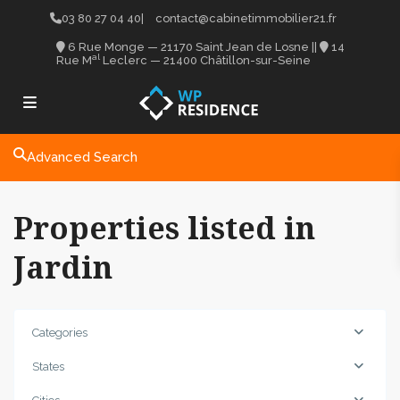
03 80 27 04 40
|
contact@cabinetimmobilier21.fr
6 Rue Monge — 21170 Saint Jean de Losne
||
14
al
Rue M
Leclerc — 21400 Châtillon-sur-Seine
Advanced Search
Properties listed in
Jardin
Categories
States