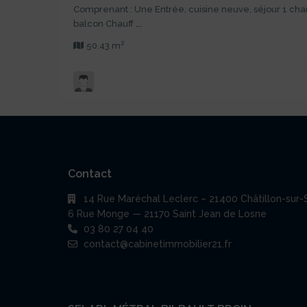
Comprenant : Une Entrée, cuisine neuve, séjour 1 cha
balcon Chauff
...
2
50.43 m
Contact
14 Rue Maréchal Leclerc – 21400 Châtillon-sur-
6 Rue Monge — 21170 Saint Jean de Losne
03 80 27 04 40
contact@cabinetimmobilier21.fr