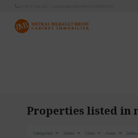
03 80 27 04 40
|
contact@cabinetimmobilier21.fr
ACCUE
Properties listed in
Categories
States
Cities
Areas
Defau