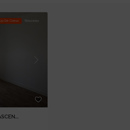
up De Coeur
Nouveau
Next
SCEN...