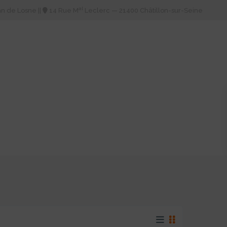
al
an de Losne
||
14 Rue M
Leclerc — 21400 Châtillon-sur-Seine
CT
PAIEMENTS EN LIGNE
EXTRANET