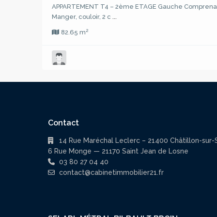
APPARTEMENT T4 – 2ème ETAGE Gauche Comprenant :
Manger, couloir, 2 c
...
2
82.65 m
Contact
14 Rue Maréchal Leclerc – 21400 Châtillon-sur-
6 Rue Monge — 21170 Saint Jean de Losne
03 80 27 04 40
contact@cabinetimmobilier21.fr