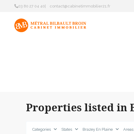
03 80 27 04 40
|
contact@cabinetimmobilier21.fr
ACCUE
Properties listed in 
Categories
States
Brazey En Plaine
Areas