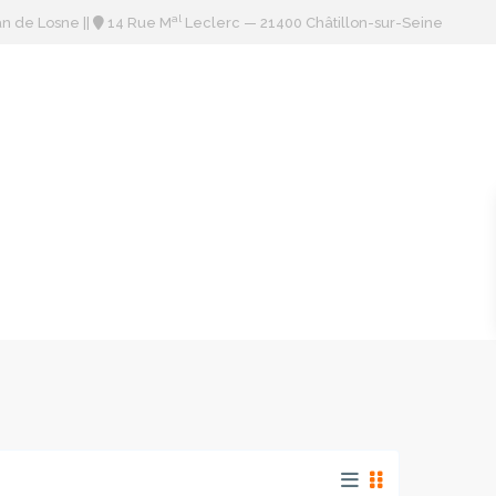
al
an de Losne
||
14 Rue M
Leclerc — 21400 Châtillon-sur-Seine
CT
PAIEMENTS EN LIGNE
EXTRANET