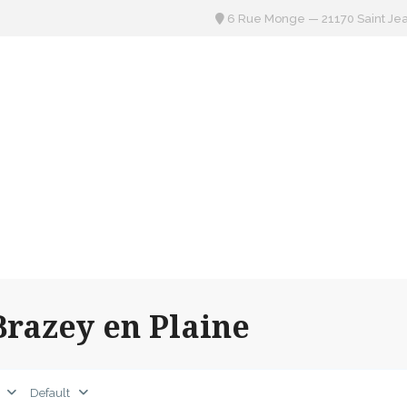
6 Rue Monge — 21170 Saint Je
IL
ANNONCES
SYNDIC & GÉRANCE
CONTA
Brazey en Plaine
Default